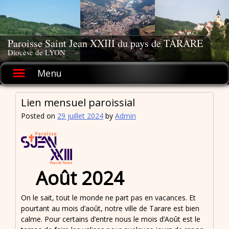
Skip
to
content
Paroisse Saint Jean XXIII du pays de TARARE
Diocèse de LYON
Menu
Lien mensuel paroissial
Posted on
29 juillet 2024
by
Admin
Août 2024
On le sait, tout le monde ne part pas en vacances. Et
pourtant au mois d’août, notre ville de Tarare est bien
calme. Pour certains d’entre nous le mois d’Août est le