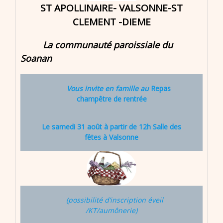
ST APOLLINAIRE- VALSONNE-ST
CLEMENT -DIEME
La communauté paroissiale du
Soanan
Vous invite en famille au
Repas
champêtre de rentrée
Le samedi 31 août à partir de 12h
Salle des
fêtes à Valsonne
(possibilité d’inscription éveil
/KT/aumônerie)