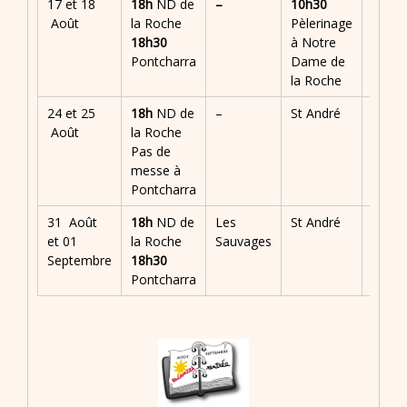
17 et 18
18h
ND de
–
10h30
–
Août
la Roche
Pèlerinage
18h30
à Notre
Pontcharra
Dame de
la Roche
24 et 25
18h
ND de
–
St André
–
Août
la Roche
Pas de
messe à
Pontcharra
31 Août
18h
ND de
Les
St André
–
et 01
la Roche
Sauvages
Septembre
18h30
Pontcharra