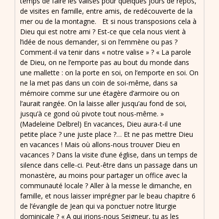
temps de faire les valises pour quelques jours de repos,
de visites en famille, entre amis, de redécouverte de la
mer ou de la montagne. Et si nous transposions cela à
Dieu qui est notre ami ? Est-ce que cela nous vient à
l’idée de nous demander, si on l’emmène ou pas ?
Comment-il va tenir dans « notre valise » ? « La parole
de Dieu, on ne l’emporte pas au bout du monde dans
une mallette : on la porte en soi, on l’emporte en soi. On
ne la met pas dans un coin de soi-même, dans sa
mémoire comme sur une étagère d’armoire ou on
l’aurait rangée. On la laisse aller jusqu’au fond de soi,
jusqu’à ce gond où pivote tout nous-même. »
(Madeleine Delbrel) En vacances, Dieu aura-t-il une
petite place ? une juste place ?… Et ne pas mettre Dieu
en vacances ! Mais où allons-nous trouver Dieu en
vacances ? Dans la visite d’une église, dans un temps de
silence dans celle-ci. Peut-être dans un passage dans un
monastère, au moins pour partager un office avec la
communauté locale ? Aller à la messe le dimanche, en
famille, et nous laisser imprégner par le beau chapitre 6
de l’évangile de Jean qui va ponctuer notre liturgie
dominicale ? « A qui irions-nous Seigneur, tu as les