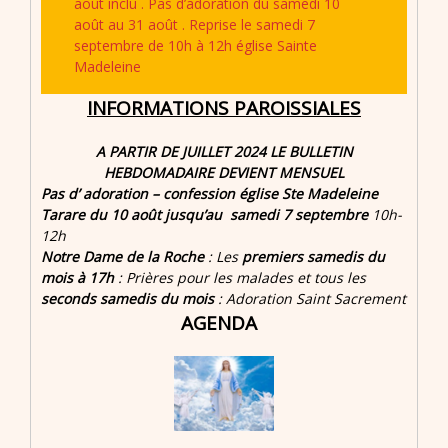
août inclu . Pas d’adoration du samedi 10
août au 31 août . Reprise le samedi 7
septembre de 10h à 12h église Sainte
Madeleine
INFORMATIONS PAROISSIALES
A PARTIR DE JUILLET 2024 LE BULLETIN
HEBDOMADAIRE DEVIENT MENSUEL
Pas d’ adoration – confession église Ste Madeleine
Tarare du 10 août jusqu’au samedi 7 septembre
10h-
12h
Notre Dame de la Roche
: Les
premiers samedis du
mois à 17h
: Prières pour les malades et tous les
seconds samedis du mois
: Adoration Saint Sacrement
AGENDA