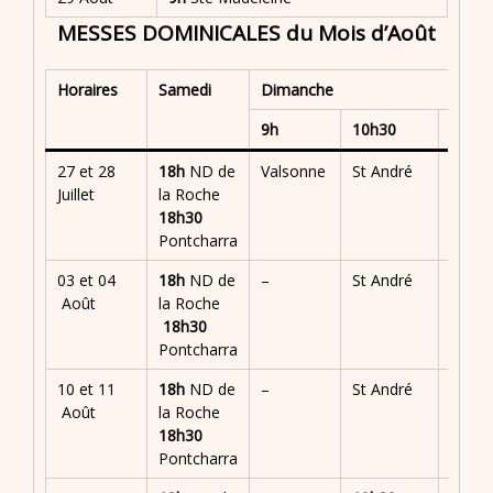
MESSES DOMINICALES du Mois d’Août
Horaires
Samedi
Dimanche
9h
10h30
11h
27 et 28
18h
ND de
Valsonne
St André
–
Juillet
la Roche
18h30
Pontcharra
03 et 04
18h
ND de
–
St André
–
Août
la Roche
18h30
Pontcharra
10 et 11
18h
ND de
–
St André
–
Août
la Roche
18h30
Pontcharra