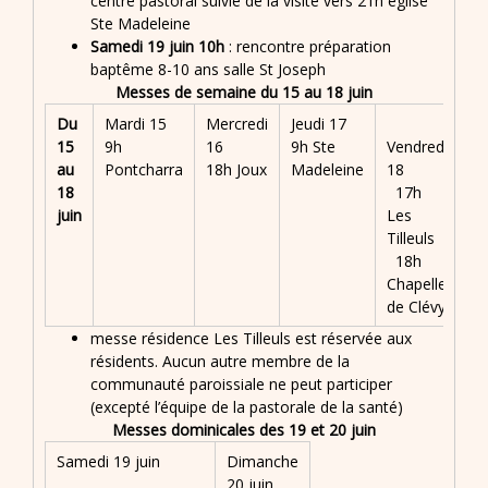
centre pastoral suivie de la visite vers 21h église
Ste Madeleine
Samedi 19 juin 10h
: rencontre préparation
baptême 8-10 ans salle St Joseph
Messes de semaine du 15 au 18 juin
Du
Mardi 15
Mercredi
Jeudi 17
15
9h
16
9h Ste
Vendredi
au
Pontcharra
18h Joux
Madeleine
18
18
17h
juin
Les
Tilleuls
18h
Chapelle
de Clévy
messe résidence Les Tilleuls est réservée aux
résidents. Aucun autre membre de la
communauté paroissiale ne peut participer
(excepté l’équipe de la pastorale de la santé)
Messes dominicales des 19 et 20 juin
Samedi 19 juin
Dimanche
20 juin