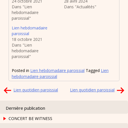
24 octobre 2021
28 avril 2024
Dans "Lien
Dans "Actualités"
hebdomadaire
paroissial"
Lien hebdomadaire
paroissial
18 octobre 2021
Dans "Lien
hebdomadaire
paroissial"
Posted in
Lien hebdomadaire paroissial
Tagged
Lien
hebdomadaire paroissial
Navigation
Lien quotidien paroissial
Lien quotidien paroissial
de
l’article
Dernière publication
CONCERT BE WITNESS