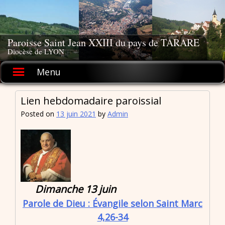
Skip
to
content
Paroisse Saint Jean XXIII du pays de TARARE
Diocèse de LYON
Menu
Lien hebdomadaire paroissial
Posted on
13 juin 2021
by
Admin
Dimanche 13 juin
Parole de Dieu : Évangile selon Saint Marc
4,26-34