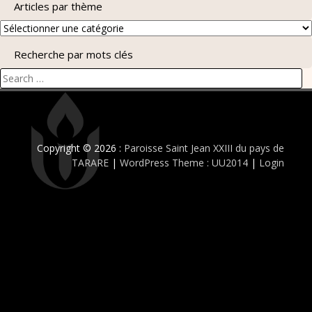
Articles par thème
Articles
par
Recherche par mots clés
thème
Search
for:
Copyright © 2026 :
Paroisse Saint Jean XXIII du pays de
TARARE
|
WordPress Theme : UU2014
|
Login