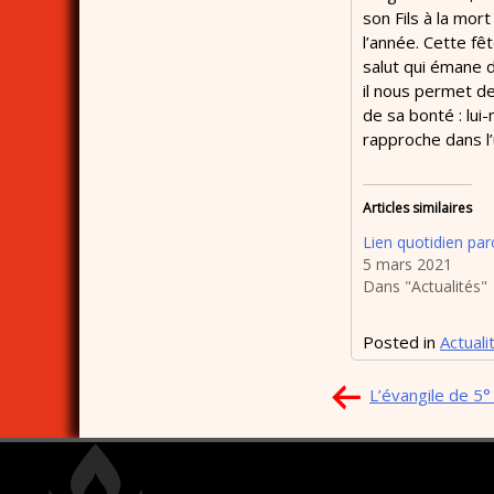
son Fils à la mor
l’année. Cette fê
salut qui émane d
il nous permet de
de sa bonté : lui
rapproche dans l’u
Articles similaires
Lien quotidien paro
5 mars 2021
Dans "Actualités"
Posted in
Actuali
Navigation
L’évangile de 5
de
l’article