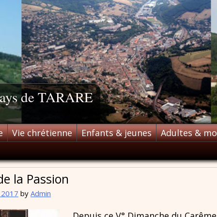
 pays de TARARE
e
Vie chrétienne
Enfants & jeunes
Adultes & m
e la Passion
l 2017
by
Admin
Depuis ce V° Dimanche du Carême, l