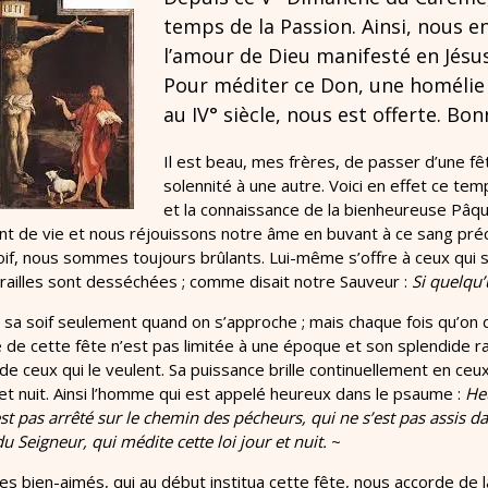
temps de la Passion. Ainsi, nous 
l’amour de Dieu manifesté en Jésus 
Pour méditer ce Don, une homélie 
au IV° siècle, nous est offerte. Bon
Il est beau, mes frères, de passer d’une fê
solennité à une autre. Voici en effet ce 
et la connaissance de la bienheureuse Pâqu
nt de vie et nous réjouissons notre âme en buvant à ce sang pré
if, nous sommes toujours brûlants. Lui-même s’offre à ceux qui so
railles sont desséchées ; comme disait notre Sauveur :
Si quelqu’u
 sa soif seulement quand on s’approche ; mais chaque fois qu’on 
 de cette fête n’est pas limitée à une époque et son splendide ray
t de ceux qui le veulent. Sa puissance brille continuellement en ceu
r et nuit. Ainsi l’homme qui est appelé heureux dans le psaume :
Heu
est pas arrêté sur le chemin des pécheurs, qui ne s’est pas assis
 du Seigneur, qui médite cette loi jour et nuit.
~
s bien-aimés, qui au début institua cette fête, nous accorde de l