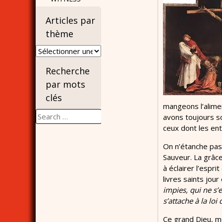
Articles par
thème
Articles
par
Recherche
thème
par mots
clés
mangeons l’alime
Search
avons toujours so
for:
ceux dont les ent
On n’étanche pas
Sauveur. La grâce
à éclairer l’espri
livres saints jou
impies, qui ne s’
s’attache à la loi
Ce grand Dieu, me