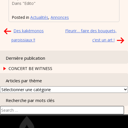
Dans "Edito"
Posted in
Actualités
,
Annonces
Navigation
Des kakémonos
Fleurir… faire des bouquets,
de
paroissiaux !!
c’est un art !
l’article
Dernière publication
CONCERT BE WITNESS
Articles par thème
Articles
par
Recherche par mots clés
thème
Search
for: