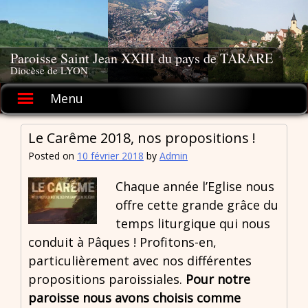
Skip
to
content
Paroisse Saint Jean XXIII du pays de TARARE
Diocèse de LYON
Menu
Le Carême 2018, nos propositions !
Posted on
10 février 2018
by
Admin
Chaque année l’Eglise nous
offre cette grande grâce du
temps liturgique qui nous
conduit à Pâques ! Profitons-en,
particulièrement avec nos différentes
propositions paroissiales.
Pour notre
paroisse nous avons choisis comme