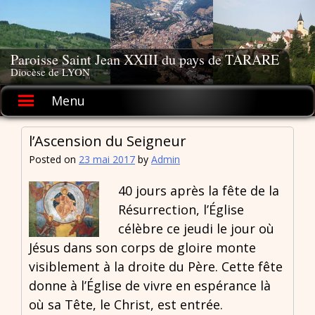
Skip
to
content
Paroisse Saint Jean XXIII du pays de TARARE
Diocèse de LYON
Menu
l’Ascension du Seigneur
Posted on
23 mai 2017
by
Admin
40 jours après la fête de la
Résurrection, l’Église
célèbre ce jeudi le jour où
Jésus dans son corps de gloire monte
visiblement à la droite du Père. Cette fête
donne à l’Église de vivre en espérance là
où sa Tête, le Christ, est entrée.