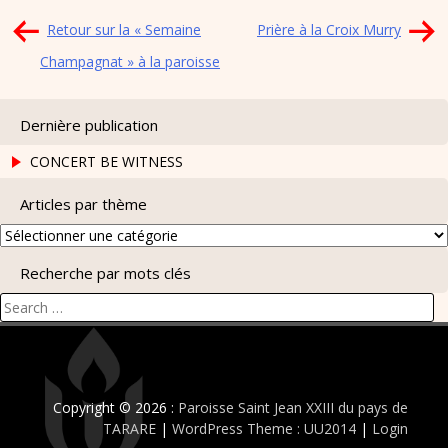
Navigation
Retour sur la « Semaine
Prière à la Croix Murry
de
Champagnat » à la paroisse
l’article
Dernière publication
CONCERT BE WITNESS
Articles par thème
Articles
par
Recherche par mots clés
thème
Search
for:
Copyright © 2026 :
Paroisse Saint Jean XXIII du pays de
TARARE
|
WordPress Theme : UU2014
|
Login