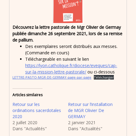
Découvrez la lettre pastorale de Mgr Olivier de Germay
publiée dimanche 26 septembre 2021, lors de sa remise
de pallium.
Des exemplaires seront distribués aux messes.
(Commande en cours)
Téléchargeable en suivant le lien
https://lyon.catholique.fr/diocese/eveques/cap-
sur-la-mission-lettre-pastorale/
ou ci-dessous
LETTRE-PASTO-MGR-DE-GERMAY-page-par-page
Télécharger
Articles similaires
Retour sur les
Retour sur l’installation
ordinations sacerdotales
de MGR Olivier De
2020
GERMAY
2 juillet 2020
2 janvier 2021
Dans "Actualités"
Dans "Actualités"