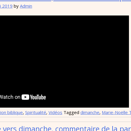
i 2019
by
Admin
ion biblique
,
Spiritualité
,
Vidéos
Tagged
dimanche
,
Marie-Noëlle 
 vers dimanche, commentaire de la par