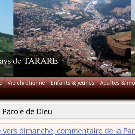
 pays de TARARE
e
Vie chrétienne
Enfants & jeunes
Adultes & m
:
Parole de Dieu
 vers dimanche, commentaire de la Par