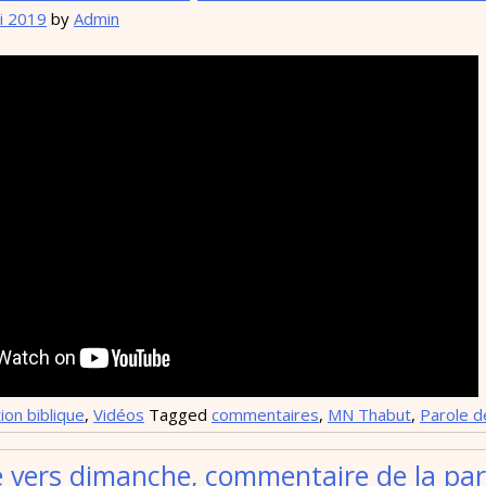
i 2019
by
Admin
ion biblique
,
Vidéos
Tagged
commentaires
,
MN Thabut
,
Parole d
 vers dimanche, commentaire de la par