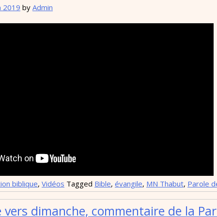
n 2019
by
Admin
ion biblique
,
Vidéos
Tagged
Bible
,
évangile
,
MN Thabut
,
Parole d
 vers dimanche, commentaire de la Par