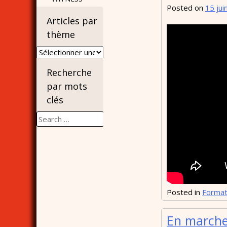
Posted on
15 jui
Articles par
thème
Articles
par
Recherche
thème
par mots
clés
Search
for:
Posted in
Format
En marche