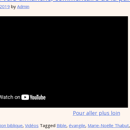
 2019
by
Admin
Pour aller plus loin
ion biblique
,
Vidéos
Tagged
Bible
,
évangile
,
Marie-Noëlle Thabut