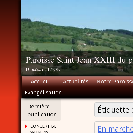
Skip
to
content
Paroisse Saint Jean XXIII du
Diocèse de LYON
Accueil
Actualités
Notre Paroiss
Evangélisation
Dernière
Étiquette 
publication
CONCERT BE
En marche
WITNESS