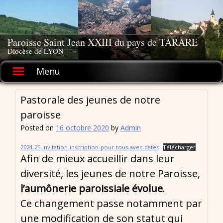
Skip
to
content
Paroisse Saint Jean XXIII du pays de TARARE
Diocèse de LYON
Menu
Pastorale des jeunes de notre
paroisse
Posted on
16 octobre 2020
by
Admin
2024-25-invitation-inscription-pour-tous-avec-dates
Télécharger
Afin de mieux accueillir dans leur
diversité, les jeunes de notre Paroisse,
l’aumônerie paroissiale évolue
.
Ce changement passe notamment par
une modification de son statut qui