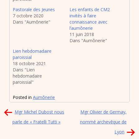
Pastorale des Jeunes
Les enfants de CM2
7 octobre 2020
invités à faire
Dans "Aumônerie"
connaissance avec
l’aumônerie
11 juin 2018
Dans "Aumônerie"
Lien hebdomadaire
paroissial
18 octobre 2021
Dans "Lien
hebdomadaire
paroissial"
Posted in
Aumônerie
Navigation
Mgr Michel Dubost nous
Mgr Olivier de Germay,
de
parle de « Fratelli Tutti »
nommé archevêque de
l’article
Lyon