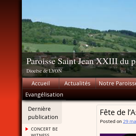
Skip
to
content
Paroisse Saint Jean XXIII du
Diocèse de LYON
Accueil
Actualités
Notre Paroiss
Evangélisation
Dernière
Fête de l’
publication
Posted on
29 ma
CONCERT BE
WITNESS