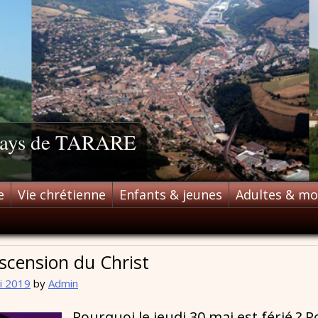
 pays de TARARE
e
Vie chrétienne
Enfants & jeunes
Adultes & m
Ascension du Christ
i 2019
by
Admin
Pourquoi le jeudi 30 mai est férié ?