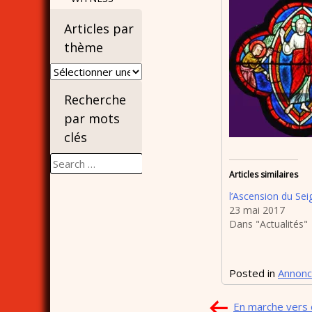
Articles par
thème
Articles
par
Recherche
thème
par mots
clés
Search
for:
Articles similaires
l’Ascension du Sei
23 mai 2017
Dans "Actualités"
Posted in
Annon
Navigation
En marche vers 