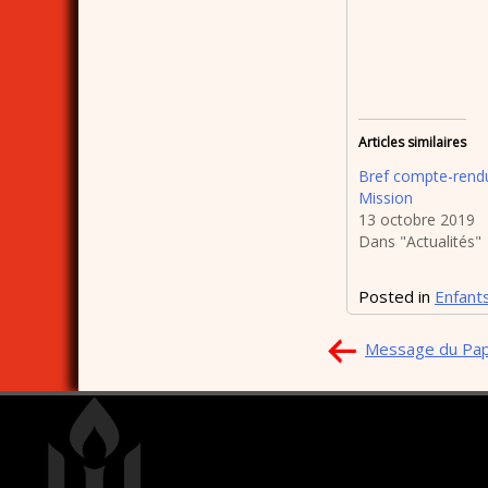
Articles similaires
Bref compte-rend
Mission
13 octobre 2019
Dans "Actualités"
Posted in
Enfant
Navigation
Message du Pape
de
l’article