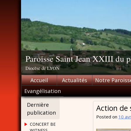
Skip
to
content
Paroisse Saint Jean XXIII du
Diocèse de LYON
Accueil
Actualités
Notre Paroiss
Evangélisation
Dernière
Action de 
publication
Posted on
10 avr
CONCERT BE
WITNESS