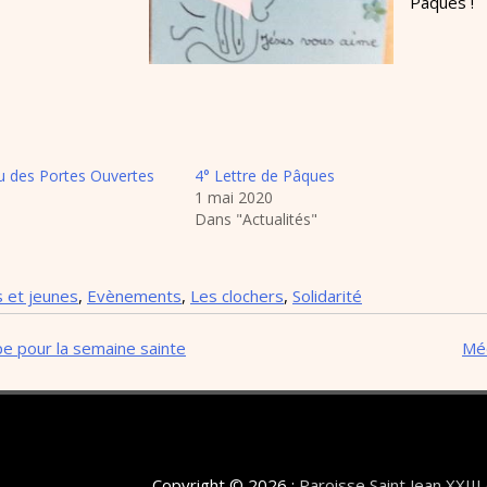
Pâques !
u des Portes Ouvertes
4° Lettre de Pâques
1 mai 2020
Dans "Actualités"
s et jeunes
,
Evènements
,
Les clochers
,
Solidarité
 pour la semaine sainte
Méd
Copyright © 2026 :
Paroisse Saint Jean XXII