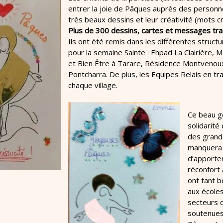
entrer la joie de Pâques auprès des personne
très beaux dessins et leur créativité (mots cr
Plus de 300 dessins, cartes et messages tran
Ils ont été remis dans les différentes struct
pour la semaine Sainte : Ehpad La Clairière,
et Bien Être à Tarare, Résidence Montvenoux,
Pontcharra. De plus, les Equipes Relais en t
chaque village.
Ce beau g
solidarité
des grand
manquera
d’apporter
réconfort 
ont tant b
aux école
secteurs q
soutenues 