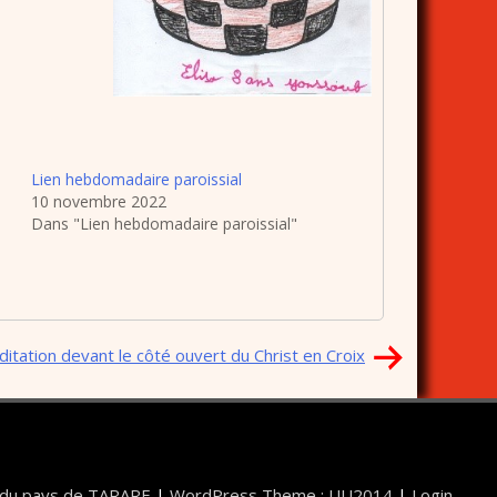
Lien hebdomadaire paroissial
10 novembre 2022
Dans "Lien hebdomadaire paroissial"
itation devant le côté ouvert du Christ en Croix
I du pays de TARARE
|
WordPress Theme : UU2014
|
Login