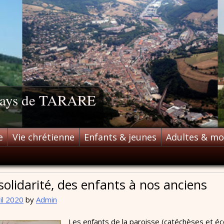
 pays de TARARE
e
Vie chrétienne
Enfants & jeunes
Adultes & m
solidarité, des enfants à nos anciens
il 2020
by
Admin
Les enfants de la paroisse (catéchèses et éco