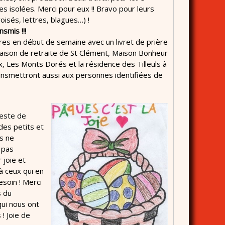
s isolées. Merci pour eux !! Bravo pour leurs
oisés, lettres, blagues…) !
smis !!!
ures en début de semaine avec un livret de prière
 Maison de retraite de St Clément, Maison Bonheur
 Les Monts Dorés et la résidence des Tilleuls à
ransmettront aussi aux personnes identifiées de
este de
 des petits et
s ne
 pas
 joie et
à ceux qui en
esoin ! Merci
s du
ui nous ont
! Joie de