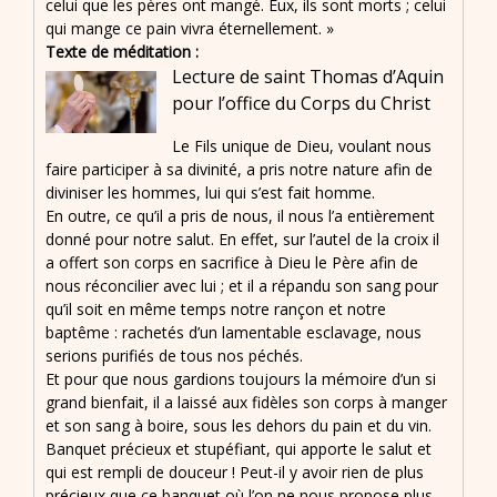
celui que les pères ont mangé. Eux, ils sont morts ; celui
qui mange ce pain vivra éternellement. »
Texte de méditation :
Lecture de saint Thomas d’Aquin
pour l’office du Corps du Christ
Le Fils unique de Dieu, voulant nous
faire participer à sa divinité, a pris notre nature afin de
diviniser les hommes, lui qui s’est fait homme.
En outre, ce qu’il a pris de nous, il nous l’a entièrement
donné pour notre salut. En effet, sur l’autel de la croix il
a offert son corps en sacrifice à Dieu le Père afin de
nous réconcilier avec lui ; et il a répandu son sang pour
qu’il soit en même temps notre rançon et notre
baptême : rachetés d’un lamentable esclavage, nous
serions purifiés de tous nos péchés.
Et pour que nous gardions toujours la mémoire d’un si
grand bienfait, il a laissé aux fidèles son corps à manger
et son sang à boire, sous les dehors du pain et du vin.
Banquet précieux et stupéfiant, qui apporte le salut et
qui est rempli de douceur ! Peut-il y avoir rien de plus
précieux que ce banquet où l’on ne nous propose plus,