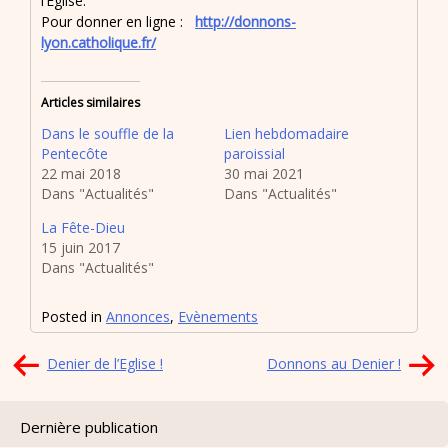
l’Eglise.
Pour donner en ligne :
http://donnons-
lyon.catholique.fr/
Articles similaires
Dans le souffle de la
Lien hebdomadaire
Pentecôte
paroissial
22 mai 2018
30 mai 2021
Dans "Actualités"
Dans "Actualités"
La Fête-Dieu
15 juin 2017
Dans "Actualités"
Posted in
Annonces
,
Evènements
Navigation
Denier de l’Eglise !
Donnons au Denier !
de
l’article
Dernière publication