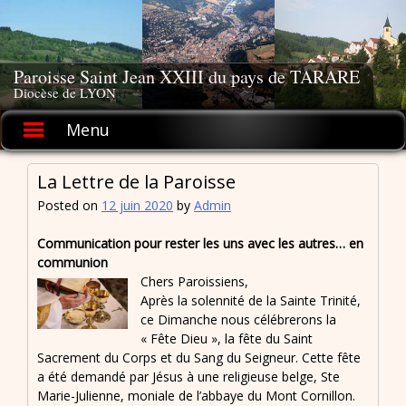
Skip
to
content
Paroisse Saint Jean XXIII du pays de TARARE
Diocèse de LYON
Menu
La Lettre de la Paroisse
Posted on
12 juin 2020
by
Admin
Communication pour rester les uns avec les autres… en
communion
Chers Paroissiens,
Après la solennité de la Sainte Trinité,
ce Dimanche nous célébrerons la
« Fête Dieu », la fête du Saint
Sacrement du Corps et du Sang du Seigneur. Cette fête
a été demandé par Jésus à une religieuse belge, Ste
Marie-Julienne, moniale de l’abbaye du Mont Cornillon.