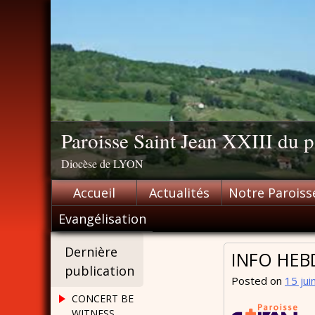
Skip
to
content
Paroisse Saint Jean XXIII du
Diocèse de LYON
Accueil
Actualités
Notre Paroiss
Evangélisation
Dernière
INFO HE
publication
Posted on
15 jui
CONCERT BE
WITNESS