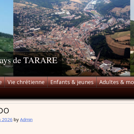
 pays de TARARE
e
Vie chrétienne
Enfants & jeunes
Adultes & m
BDO
n 2026
by
Admin